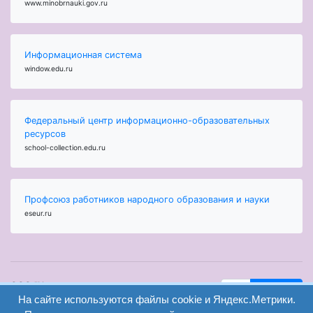
www.minobrnauki.gov.ru
Информационная система
window.edu.ru
Федеральный центр информационно-образовательных
ресурсов
school-collection.edu.ru
Профсоюз работников народного образования и науки
eseur.ru
ООО "Центр
Найти
образования и
На сайте используются файлы cookie и Яндекс.Метрики.
вход
консалтинга"